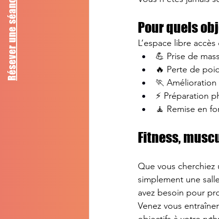
Résever une séance d'essai
Pour quels obj
L’espace libre accès 
💪 Prise de mas
🔥 Perte de poi
🏃 Amélioration
⚡ Préparation p
🧘 Remise en fo
Fitness, muscu
Que vous cherchiez 
simplement une salle 
avez besoin pour pro
Venez vous entraîner