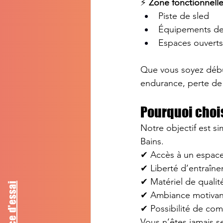
⚡ 
Zone fonctionnell
Piste de sled
Équipements de
Espaces ouverts
Que vous soyez début
endurance, perte de
Pourquoi chois
Notre objectif est si
Bains.
✔ Accès à un espac
✔ Liberté d’entraîne
✔ Matériel de qualit
✔ Ambiance motivant
✔ Possibilité de com
Vous n’êtes jamais se