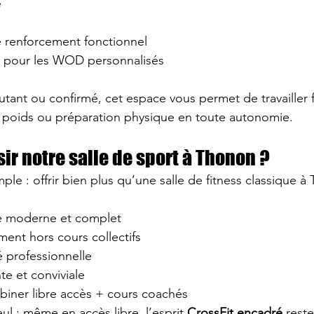
e
 renforcement fonctionnel
 pour les WOD personnalisés
ant ou confirmé, cet espace vous permet de travailler f
 poids ou préparation physique en toute autonomie.
ir notre salle de sport à Thonon ?
mple : offrir bien plus qu’une salle de fitness classique à
e moderne et complet
ment hors cours collectifs
é professionnelle
e et conviviale
biner libre accès + cours coachés
ul : même en accès libre, l’esprit 
CrossFit encadré
 rest