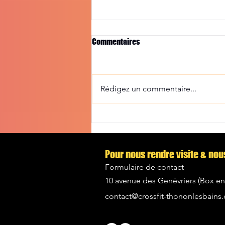
Commentaires
Rédigez un commentaire...
Pourquoi faire du CrossFit si je
suis déjà sportif ?
Pour nous rendre visite & nou
Formulaire de contact
10 avenue des
Genévriers (Box en
contact@crossfit-thononlesbains