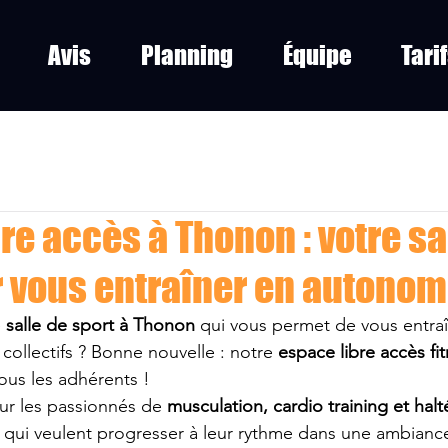
Avis
Planning
Équipe
Tari
re accès à Thonon : votre sa
r vous entraîner en autonom
 
salle de sport à Thonon
 qui vous permet de vous entraî
collectifs ? Bonne nouvelle : notre 
espace libre accès fi
ous les adhérents !
r les passionnés de 
musculation, cardio training et halt
 qui veulent progresser à leur rythme dans une ambianc