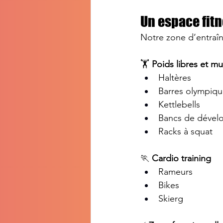
Un espace fitn
Notre zone d’entraîn
🏋️ 
Poids libres et mu
Haltères
Barres olympiqu
Kettlebells
Bancs de dével
Racks à squat
🏃 
Cardio training
Rameurs
Bikes
Skierg