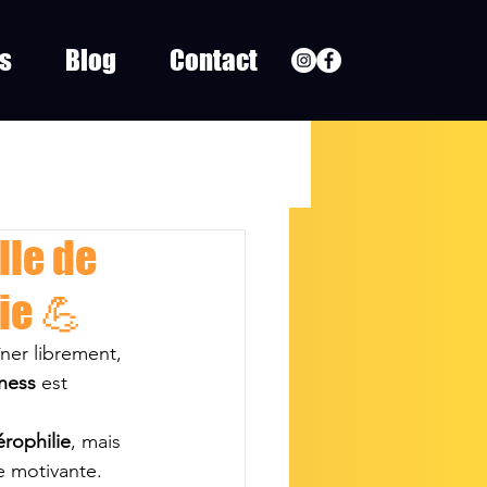
fs
Blog
Contact
lle de
ie 💪
ner librement, 
tness
 est 
érophilie
, mais 
e motivante.