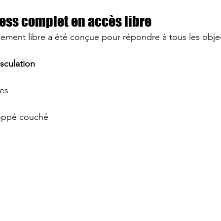
ess complet en accès libre
ement libre a été conçue pour répondre à tous les object
sculation
es
oppé couché