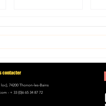
L'avi
HYROX à Thonon et Evian :
Découvrez la nouvelle discipline
chez CrossFit Thonon-les-Bains
s contacter
 loc)
,
74200 Thonon-les-Bains
.com -
+ 33 (0)6 65 34 87 72