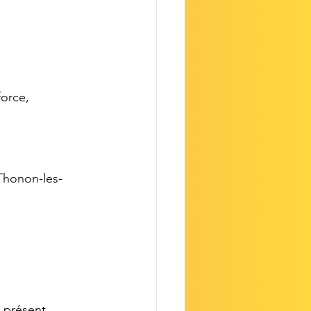
orce, 
 Thonon-les-
e présent.