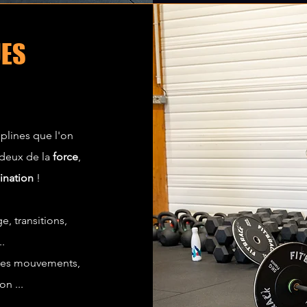
UES
iplines que l'on
 deux de la
force
,
ination
!
e, transitions,
..
 des mouvements,
on ...