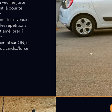
veuilles juste
nt là pour te
.
ous les niveaux :
les répétitions
 t'améliorer ?
t.
mental sur ON, et
Je veux essayer !
bloc cardio/force
…