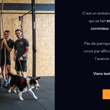
C'est un entrai
qui se fait
e
conviviaux
Pas de panique
cours
par affi
l'avanc
Viens tes