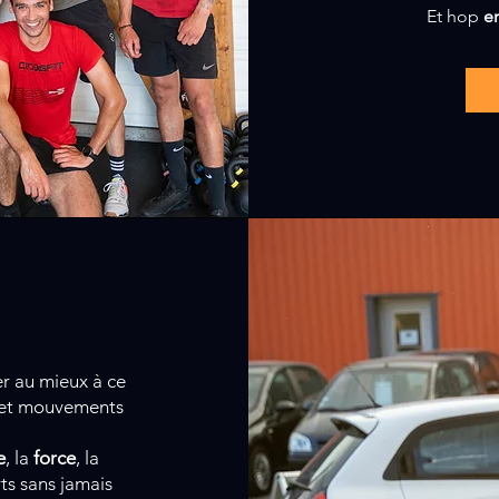
Et hop
en
r au mieux à ce
 et mouvements
e
, la
force
, la
rts sans jamais