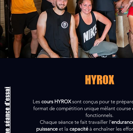
HYROX
Résever une séance d'essai
Les
cours HYROX
sont conçus pour te prépare
format de compétition unique mêlant course
fonctionnels.
Chaque séance te fait travailler l’
enduranc
puissance
et la
capacité
à enchaîner les effo