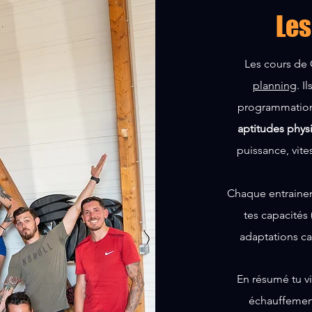
Les
Les cours de 
planning
. I
programmation 
aptitudes phys
puissance, vites
Chaque entrainem
tes capacités 
adaptations c
En résumé tu vi
échauffement