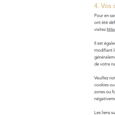
4. Vos 
Pour en sav
Résever une séance d'essai
ont été dé
visitez
http
Il est éga
modifiant 
généraleme
de votre na
Veuillez no
cookies ou
zones ou f
négativemen
Les liens s