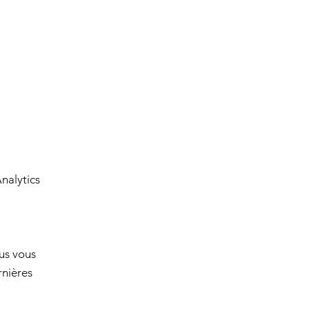
nalytics
ous vous
rnières