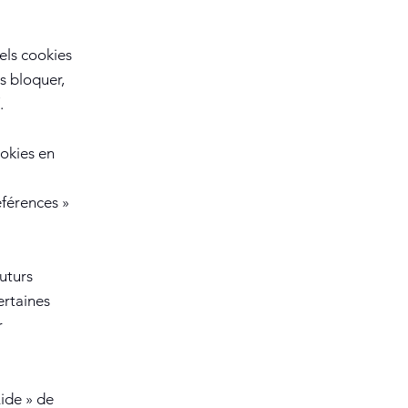
els cookies
s bloquer,
.
ookies en
éférences
»
uturs
ertaines
r
ide
»
de