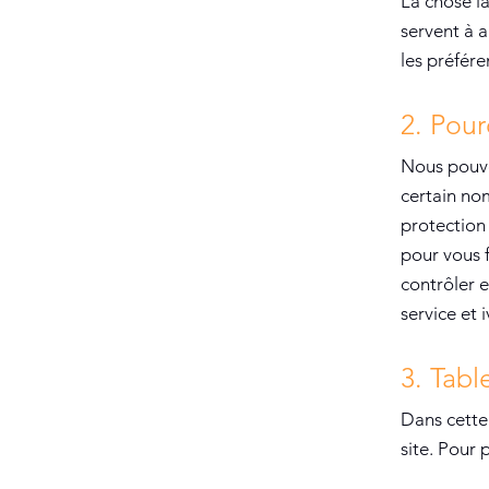
La chose la
servent à 
les préfére
2. Pour
Nous pouvon
certain nom
protection 
pour vous f
contrôler e
service et 
3. Tabl
Dans cette 
site. Pour 