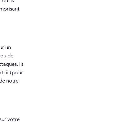
 qu'ils
émorisant
ur un
 ou de
taques, ii)
, iii) pour
 de notre
sur votre